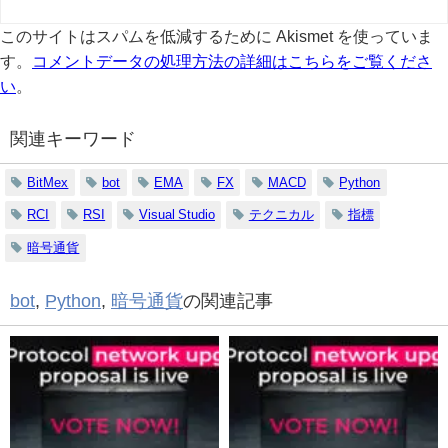
このサイトはスパムを低減するために Akismet を使っていま
す。
コメントデータの処理方法の詳細はこちらをご覧くださ
い
。
関連キーワード
BitMex
bot
EMA
FX
MACD
Python
RCI
RSI
Visual Studio
テクニカル
指標
暗号通貨
bot
,
Python
,
暗号通貨
の関連記事