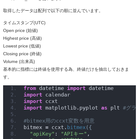
取得したデータは配列で以下の順に並んでいます。
タイムスタンプ(UTC)
Open price (始値)
Highest price (高値)
Lowest price (低値)
Closing price (終値)
Volume (出来高)
基本的に指標には終値を使用する為、終値だけを抽出しておきま
す。
from
 datetime 
import
 datetime
import
 calendar
import
 ccxt 
import
 matplotlib.pyplot 
as
 plt 
#グラ
#bitmex用のccxt変数を用意
bitmex = ccxt.
bitmex
({
"apiKey"
: 
"APIキー"
, 