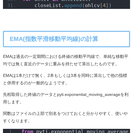
    closeList.
append
(
ohlcv
[
4
])
EMA(指数平滑移動平均線)の計算
EMAは過去の一定期間における終値の移動平均線で、単純な移動平
均では無く直近のデータに重みを持たせて算出したものです。
EMAは1本だけで無く、2本もしくは3本を同時に算出して他の指標
と併用するのが一般的なようです。
先程取得した終値のデータとpyti.exponential_moving_averageを利
用します。
関数はファイルの上部で別名をつけておくと分かりやすく、使いや
すくなります。
from
 pyti.exponential_moving_average 