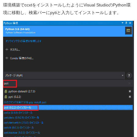
環境構築でccxtをインストールしたようにVisual StudioのPython環
境に移動し、検索バーにpytiと入力してインストールします。