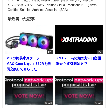
リスト(ES) 応用情報技術者(AP) 基本情報技術者(FE) 情報セキュ
リティマネジメント AWS Certified Cloud Practitioner(CLF) AWS
Certified Solution Architect Associate(SAA)
最近書いた記事
PC
FX
MSIの簡易水冷クーラー
XMTradingの始め方 - 口座開
MAG Core Liquid 360Rを無
設から取引開始まで -
償交換してもらった
$PAC
$PAC