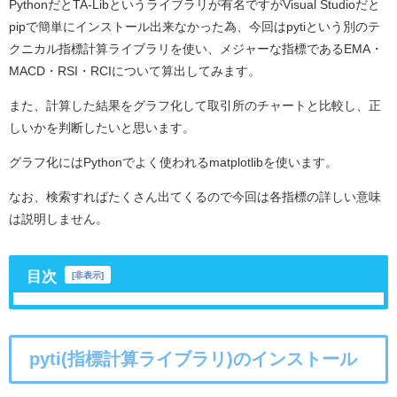
PythonだとTA-Libというライブラリが有名ですがVisual Studioだと
pipで簡単にインストール出来なかった為、今回はpytiという別のテ
クニカル指標計算ライブラリを使い、メジャーな指標であるEMA・
MACD・RSI・RCIについて算出してみます。
また、計算した結果をグラフ化して取引所のチャートと比較し、正
しいかを判断したいと思います。
グラフ化にはPythonでよく使われるmatplotlibを使います。
なお、検索すればたくさん出てくるので今回は各指標の詳しい意味
は説明しません。
目次
[
非表示
]
pyti(指標計算ライブラリ)のインストール