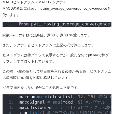
MACDヒストグラム = MACD - シグナル
MACDの算出にはpyti.moving_average_convergence_divergenceを
使います。
from
 pyti.moving_average_convergence_
関数macdの引数には終値、期間B、期間Cを渡します。
また、シグナルとヒストグラムは上記の式で算出します。
ヒストグラムは棒グラフで表示するのが一般的なのでplt.barで棒グ
ラフとしてプロットしています。
この際、x軸の値として項目数を入れる必要がある為、ヒストグラム
の産出時にxの値を同時に格納しています。
グラフ描画をしない場合はこの処理は不要です。
macd = 
macd
(
closeList, 
12
, 
26
)
#MACD
macdSignal = 
ema
(
macd, 
9
)
#シグナル
macdHistogram = 
list
()
#ヒストグラム格
x = 
list
()
#グラフのx軸用の値(項目数)の