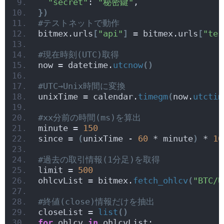
"secret"
: 
"秘密鍵"
, 
})
#テストネットで動作
bitmex.urls
[
"api"
]
 = bitmex.urls
[
"tes
#現在時刻(UTC)取得
now = datetime.
utcnow
()
#UTC→Unix時間に変換
unixTime = calendar.
timegm
(
now.
utctim
#xx分前の時間(ms)を算出
minute = 
150
since = 
(
unixTime - 
60
 * minute
)
 * 
10
#過去の取引情報(1分足)を取得
limit = 
500
ohlcvList = bitmex.
fetch_ohlcv
(
"BTC/U
#終値(close)情報だけを抽出
closeList = 
list
()
for
 ohlcv 
in
 ohlcvList: