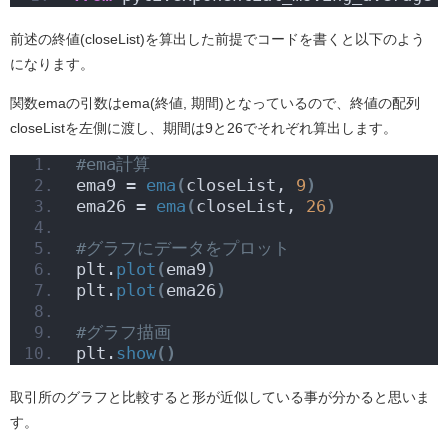
前述の終値(closeList)を算出した前提でコードを書くと以下のよう
になります。
関数emaの引数はema(終値, 期間)となっているので、終値の配列
closeListを左側に渡し、期間は9と26でそれぞれ算出します。
#ema計算
ema9 = 
ema
(
closeList, 
9
)
ema26 = 
ema
(
closeList, 
26
)
#グラフにデータをプロット
plt.
plot
(
ema9
)
plt.
plot
(
ema26
)
#グラフ描画
plt.
show
()
取引所のグラフと比較すると形が近似している事が分かると思いま
す。