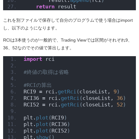
return
 result
これを別ファイルで保存して自分のプログラムで使う場合はimport
し、以下のようになります。
RCIは3本使うのが一般的で、Trading Viewでは区間がそれぞれ9、
36、52なのでその値で算出します。
import
 rci
#終値の取得は省略
#RCIの算出
RCI9 = rci.
getRci
(
closeList, 
9
)
RCI36 = rci.
getRci
(
closeList, 
36
)
RCI52 = rci.
getRci
(
closeList, 
52
)
plt.
plot
(
RCI9
)
plt.
plot
(
RCI36
)
plt.
plot
(
RCI52
)
plt.
show
()