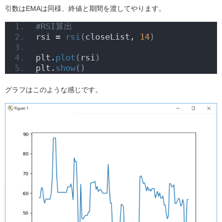
引数はEMAは同様、終値と期間を渡してやります。
#RSI算出
rsi = 
rsi
(
closeList, 
14
)
plt.
plot
(
rsi
)
plt.
show
()
グラフはこのような感じです。