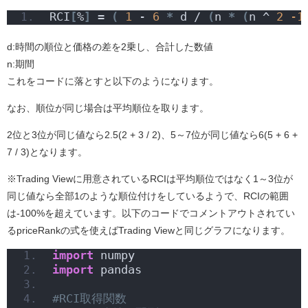
RCI
[
%
]
 = 
(
1
 - 
6
*
 d / 
(
n 
*
(
n ^ 
2
-1
d:時間
の順位と価格の差を2乗し、合計した数値
n:期間
これをコードに落とすと以下のようになります。
なお、順位が同じ場合は平均順位を取ります。
2位と3位が同じ値なら2.5(2 + 3 / 2)、5～7位が同じ値なら6(5 + 6 +
7 / 3)となります。
※Trading Viewに用意されているRCIは平均順位ではなく1～3位が
同じ値なら全部1のような順位付けをしているようで、RCIの範囲
は-100%を超えています。以下のコードでコメントアウトされてい
るpriceRankの式を使えばTrading Viewと同じグラフになります。
import
 numpy
import
 pandas
#RCI取得関数