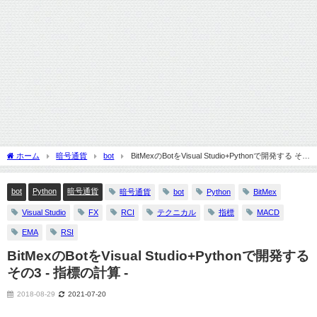
ホーム
暗号通貨
bot
BitMexのBotをVisual Studio+Pythonで開発する その
3 - 指標の計算 -
bot
Python
暗号通貨
暗号通貨
bot
Python
BitMex
Visual Studio
FX
RCI
テクニカル
指標
MACD
EMA
RSI
BitMexのBotをVisual Studio+Pythonで開発する
その3 - 指標の計算 -
2018-08-29
2021-07-20