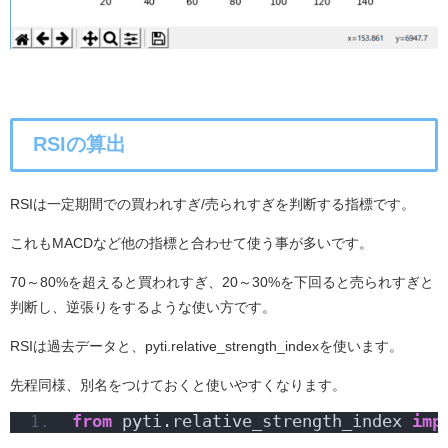
RSIの算出
RSIは一定期間での買われすぎ/売られすぎを判断する指標です。
これもMACDなど他の指標と合わせて使う事が多いです。
70～80%を超えると買われすぎ、20～30%を下回ると売られすぎと
判断し、逆張りをするような使い方です。
RSIは過去データと、pyti.relative_strength_indexを使います。
先程同様、別名をつけておくと使いやすくなります。
from
 pyti.relative_strength_index 
imp