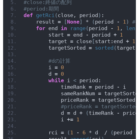
#close:終値の配列
#period:期間
def
getRci
(
close, period
)
:
    result = 
[
None
]
 * 
(
period - 
1
)
#
for
 end 
in
range
(
period - 
1
, 
len
(
        start = end - period + 
1
        target = close
[
start:end + 
1
]
        targetSorted = 
sorted
(
target,
#dの計算
        i = 
0
        d = 
0
while
 i 
<
 period:
            timeRank = period - i
            sameRankNum = targetSorte
            priceRank = targetSorted.
#priceRank = targetSor
            d = d + 
(
timeRank - price
            i += 
1
        rci = 
(
1
 - 
6
 * d  / 
(
period *
        result.
append
(
rci
)