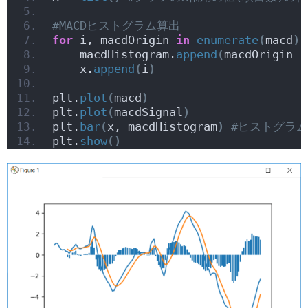
#MACDヒストグラム算出
for
 i, macdOrigin 
in
enumerate
(
macd
)
:
    macdHistogram.
append
(
macdOrigin -
    x.
append
(
i
)
plt.
plot
(
macd
)
plt.
plot
(
macdSignal
)
plt.
bar
(
x, macdHistogram
)
#ヒストグラ
plt.
show
()