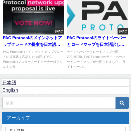
$PAC
$PAC
PAC Protocolのメインネットア
PAC Protocolのライトペーパー
ップグレードの提案を日本語訳
とロードマップを日本語訳して
して解釈してみた
将来性を考える
PAC Protocolのメインネットアップグレー
ライトペーパーとロードマップ公開
ドの提案書を和訳した 前回はPAC
2021/5/25にPAC Protocolのライトペーパ
Protocolのマスターノードオーナーはとり
ーとロードマップが公開されました。 ラ
あえず投...
イトペーパ...
日本語
English
アーカイブ