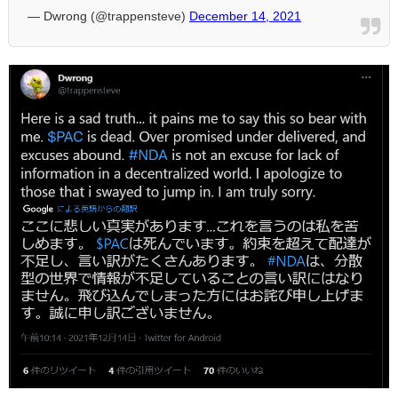
— Dwrong (@trappensteve)
December 14, 2021