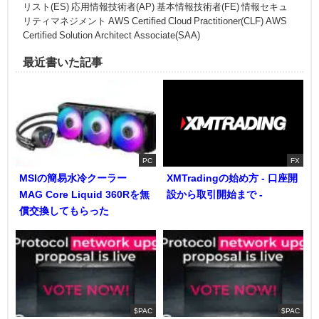
リスト(ES) 応用情報技術者(AP) 基本情報技術者(FE) 情報セキュ
リティマネジメント AWS Certified Cloud Practitioner(CLF) AWS
Certified Solution Architect Associate(SAA)
最近書いた記事
PC
FX
MSIの簡易水冷クーラー
XMTradingの始め方 - 口座開
MAG Core Liquid 360Rを無
設から取引開始まで -
償交換してもらった
$PAC
$PAC