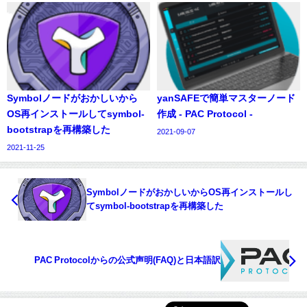
Symbolノードがおかしいから
yanSAFEで簡単マスターノード
OS再インストールしてsymbol-
作成 - PAC Protocol -
bootstrapを再構築した
2021-09-07
2021-11-25
SymbolノードがおかしいからOS再インストールし
てsymbol-bootstrapを再構築した
PAC Protocolからの公式声明(FAQ)と日本語訳