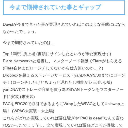
今まで期待されていた事とギャップ
Davidが今まで言った事が実現されていればこのような事態にはなら
なかったでしょう。
今まで期待されていたのは…
Top 10取引所上場 (書類にサインしたというが未だ実現せず)
Flare Netoworksと連携し、マスターノード報酬でFlareがもらえる
(Flare自体まだローンチしてないから仕方無いのか…？)
Dropboxを超えるストレージサービス・yanDNAが9/30までにローン
チ！(ローンチしたけどちょっと遅れたし機能がショボいβ版)
yanDNAでストレージ容量を買う為の$YANトークンをマスターノー
ドに実装 (未実装)
PACをERC20で取引できるようにWrapしたWPACとしてUniswap上
場！ (WPAC未実装・未上場)
これらがどれか実現していれば辞任騒ぎや"PAC is dead"なんて言わ
れなかったでしょうし、全て実現していれば辞任どころか暴騰して