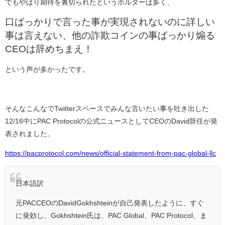
でもやはり期待を裏切られたというホルダーは多く、
口ばっかりで言った事が実現されないのに詳しい
事は言えない、他の詐欺コインの事ばっかり煽る
CEOは辞めちまえ！
という声が多かったです。
そんなこんなでTwitterスペースでみんな言いたい事を吐き出した
12/16中にPAC Protocolの公式ニュースとしてCEOのDavid辞任が発
表されました。
https://pacprotocol.com/news/official-statement-from-pac-global-llc
日本語訳
元PACCEOのDavidGokhshteinが自己発表したように、すぐ
に発効し、Gokhshtein氏は、PAC Global、PAC Protocol、ま