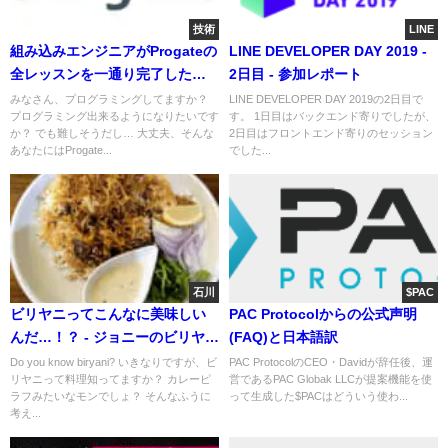
技術
LINE
組み込みエンジニアがProgateの
LINE DEVELOPER DAY 2019 -
全レッスンを一通り完了した感
2日目 - 参加レポート
想
みなさん、プログラミングしてますか？
LINE DEVELOPER DAY 2019の2日目で
プログラミング出来るようになりたいです
す。 1日目はバックエンド寄りでしたが、
か？ でも難しそうだし… 大丈夫、そんな
2日目はフロントエンド寄りのセッション
あなたにはProgate...
でした...
石川
$PAC
ビリヤニってこんなに美味しい
PAC Protocolからの公式声明
んだ…！？ - ジョニーのビリヤニ
(FAQ)と日本語訳
-
Do you know biryani? いきなりですが、ビ
PAC ProtocolのCEO・Davidが辞任後、運
リヤニって料理知ってますか？ カレーピ
営であるPAC Globak LLCが提案機能を使
ラフみたいなモンでしょ？ そんなふうに
って生成した$PACはどういう使わ...
考え...