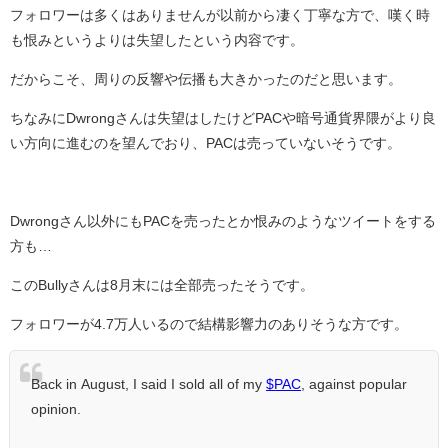
フォロワーは多くはありませんが以前から凄く丁寧な方で、嘆く時
も恨みというよりは失望したという内容です。
だからこそ、周りの反響や伝播も大きかったのだと思います。
ちなみにDwrongさんは失望はしたけどPACや暗号通貨界隈がより良
い方向に進むのを望んでおり、PACは売っていないそうです。
Dwrongさん以外にもPACを売ったとか恨みのようなツイートをする
方も…
このBullyさんは8月末には全部売ったそうです。
フォロワーが4.7万人いるので結構影響力のありそうな方です。
Back in August, I said I sold all of my
$PAC
, against popular
opinion.