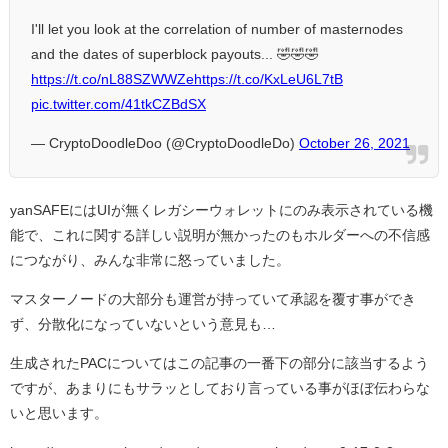
I'll let you look at the correlation of number of masternodes
and the dates of superblock payouts... 🤣🤣🤣
https://t.co/nL88SZWWZe
https://t.co/KxLeU6L7tB
pic.twitter.com/41tkCZBdSX
— CryptoDoodleDoo (@CryptoDoodleDo)
October 26, 2021
yanSAFEにはUIが無くレガシーウォレットにのみ表示されている機
能で、これに関する詳しい説明が無かったのもホルダーへの不信感
につながり、みんな非常に怒っていました。
マスターノードの大部分も運営が持っていて承認を覆す事ができ
ず、分散化になっていないという意見も…
生成されたPACについてはこの記事の一番下の部分に該当するよう
ですが、あまりにもサラッとしており言っている事がほぼ伝わらな
いと思います。