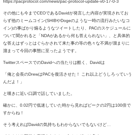
https://pacprotocol.com/news/pac-protocol-update-v0-17-0-3
その他にも今までCEOであるDavidが発言した内容が実現されてお
らず他のミームコイン(SHIBやDogeのような一時の流行みたいなコ
イン)の事ばかり煽るようなツイートしたり、PACのスケジュールに
ついて聞かれると「NDAがあるから何も答えられない」、と具体的
な答えはずっとはぐらかされて来た事の等の色々な不満が溜まりに
溜まって今回の事態に至ったようです。
TwitterスペースでのDavidへの当たりは酷く、Davidは
「俺と会長のDrewはPACを復活させた！ これ以上どうしろっていう
んだよ！」
と嘆きに近い口調で話していました。
確かに、0.02円で低迷していた時から見ればピークの2円は100倍で
すからね！
そう考えればDavidの気持ちもわからないでもないけど…