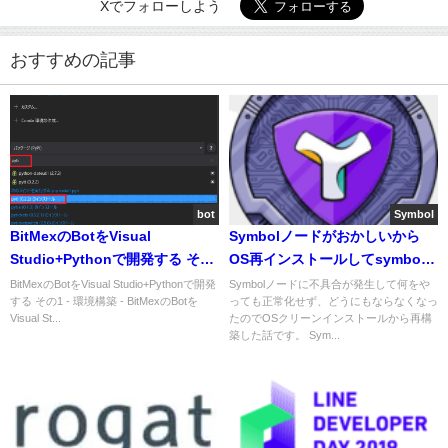
Xでフォローしよう
おすすめの記事
bot
Symbol
BitMexのBotをVisual
Symbolノードがおかしいから
Studio+Pythonで開発する その
OS再インストールしてsymbol-
3 - 指標の計算 -
bootstrapを再構築した
BitMexのBotをVisual Studio+Pythonで開発
Symbolノードに不具合が発生して何をや
する その1 - 環境構築 - BitMexのBotを
っても正常化せず、どうにもならなくなっ
Visual St...
たのでOSクリーンインストールから再構
築した話です。 Sym...