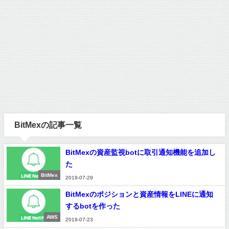
BitMexの記事一覧
BitMexの資産監視botに取引通知機能を追加し
た
BitMex
2019-07-29
BitMexのポジションと資産情報をLINEに通知
するbotを作った
AWS
2019-07-23