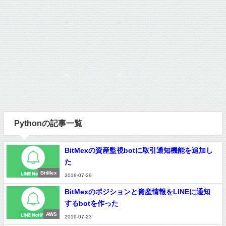
Pythonの記事一覧
BitMexの資産監視botに取引通知機能を追加し
た
BitMex
2019-07-29
BitMexのポジションと資産情報をLINEに通知
するbotを作った
AWS
2019-07-23