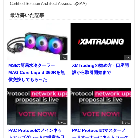
Certified Solution Architect Associate(SAA)
最近書いた記事
PC
FX
MSIの簡易水冷クーラー
XMTradingの始め方 - 口座開
MAG Core Liquid 360Rを無
設から取引開始まで -
償交換してもらった
$PAC
$PAC
PAC Protocolのメインネッ
PAC Protocolのマスターノ
トアップグレードの提案を日
ードオーナーはネットワーク