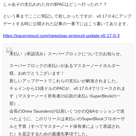
じゃあその支払われた分の$PACはどこへ行ったの？？
という事までここに明記して欲しかったですが、v0.17.0.4にアップ
デートする時に公開された記事の一番下にはこう書いてあります。
https://pacprotocol.com/news/pac-protocol-update-v0-17-0-3
未払い（承認済み）スーパーブロックについてのお知らせ。
スーパーブロックの未払いがあるマスターノードホルダー
様、おめでとうございます！
新しいアップデートでこれらの支払いが解放されました。
チェインから13億ドルのPACが、v0.17.0.4でリリースされま
す（マスターノード所有者の以前の未払いSuperBlockの一
部）。
会長のDrew Saundersが以前いくつかのQ&Aセッションで述
べたように、このリリースは未払いのSuperBlockプロポーザ
ルと予算（すべてマスターノード保有者によって承認され
た）を是正するための最優先事項でした。