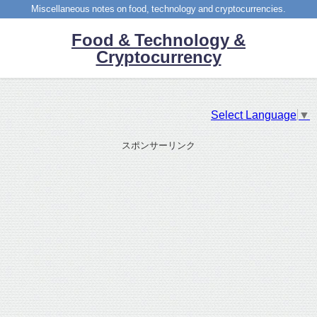
Miscellaneous notes on food, technology and cryptocurrencies.
Food & Technology &
Cryptocurrency
Select Language
▼
スポンサーリンク