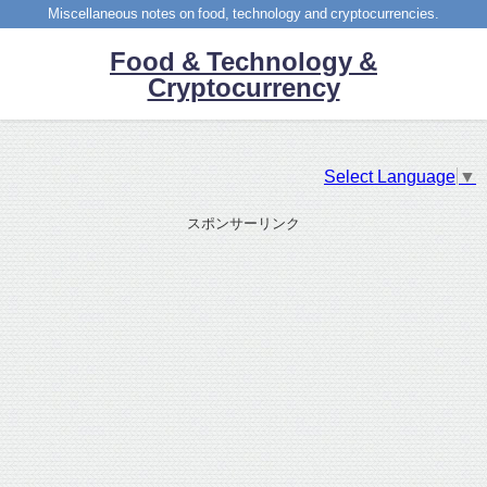
Miscellaneous notes on food, technology and cryptocurrencies.
Food & Technology &
Cryptocurrency
Select Language
▼
スポンサーリンク