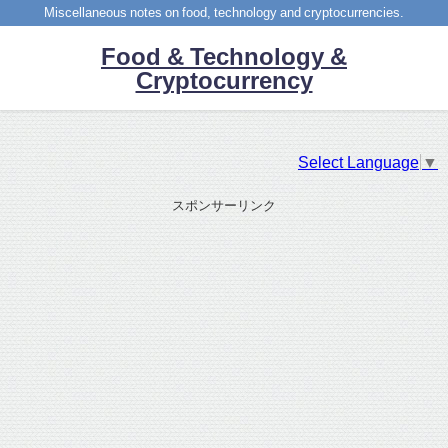
Miscellaneous notes on food, technology and cryptocurrencies.
Food & Technology &
Cryptocurrency
Select Language
▼
スポンサーリンク