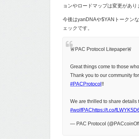
ョンやロードマップは変更があります
今後はyanDNAや$YANトー
ェックです。
🚨PAC Protocol Litepaper🚨
Great things come to those who
Thank you to our community for 
#PACProtocol
‼️
We are thrilled to share detail
#wolfPAC
https://t.co/fLWYK5
— PAC Protocol (@PACcoinOff