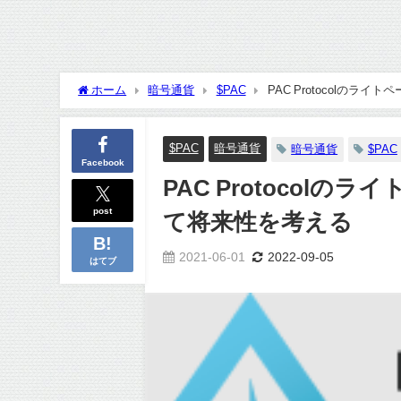
ホーム
暗号通貨
$PAC
PAC Protocolの
$PAC
暗号通貨
暗号通貨
$PAC
Facebook
PAC Protocol
post
て将来性を考える
2021-06-01
2022-09-05
はてブ