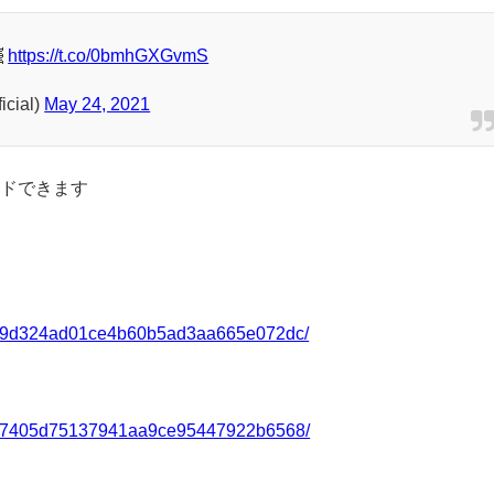

https://t.co/0bmhGXGvmS
icial)
May 24, 2021
ードできます
/v/99d324ad01ce4b60b5ad3aa665e072dc/
/v/27405d75137941aa9ce95447922b6568/