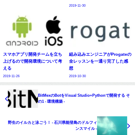
2019-11-30
スマホアプリ開発チームを立ち
組み込みエンジニアがProgateの
上げるので開発環境について考
全レッスンを一通り完了した感
える
想
2019-11-26
2019-10-30
BitMexのBotをVisual Studio+Pythonで開発する そ
の1 - 環境構築 -
野生のイルカと泳ごう！ - 石川県能登島のドルフィ
ンスマイル -