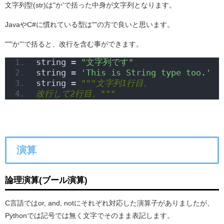
文字列型(str)は"か'で括った中身が文字列となります。
JavaやC#に慣れている型は""の方で良いと思います。
"""か'''で括ると、改行を含む事ができます。
string = 
"文字列です"
string = 
'This is String type too.'
string = 
"""文字列1行目。
改行して2行目。"""
演算
論理演算(ブール演算)
C言語ではor, and, notにそれぞれ対応した演算子がありましたが、
Pythonでは記号では無く文字でそのまま表記します。