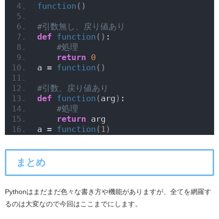
function
()
#引数無し、戻り値あり
def
function
()
:
#処理
return
0
a = 
function
()
#引数、戻り値あり
def
function
(
arg
)
:
#処理
return
 arg
a = 
function
(
1
)
まとめ
Pythonはまだまだ色々な書き方や機能がありますが、全てを網羅す
るのは大変なので今回はここまでにします。