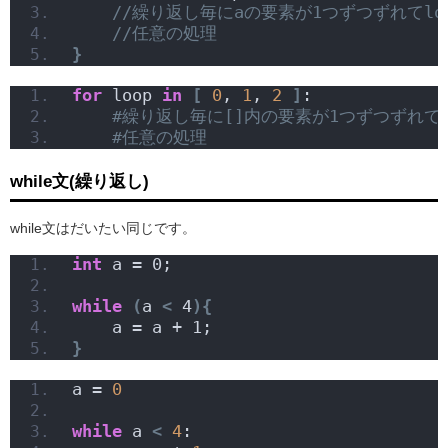
//繰り返し毎にaの要素が1つずつずれてlo
//任意の処理
}
for
 loop 
in
[
0
, 
1
, 
2
]
:
#繰り返し毎に[]内の要素が1つずつずれてl
#任意の処理
while文(繰り返し)
while文はだいたい同じです。
int
 a = 0;
while
(
a 
<
 4
){
    a = a + 1;
}
a = 
0
while
 a 
<
4
: