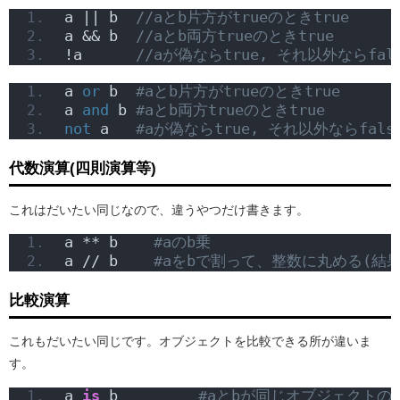
a || b  
//aとb片方がtrueのときtrue
a && b  
//aとb両方trueのときtrue
!a      
//aが偽ならtrue, それ以外ならfal
a 
or
 b  
#aとb片方がtrueのときtrue
a 
and
 b 
#aとb両方trueのときtrue
not
 a   
#aが偽ならtrue, それ以外ならfals
代数演算(四則演算等)
これはだいたい同じなので、違うやつだけ書きます。
a ** b    
#aのb乗
a // b    
#aをbで割って、整数に丸める(
比較演算
これもだいたい同じです。オブジェクトを比較できる所が違いま
す。
a 
is
 b         
#aとbが同じオブジェクトの時t