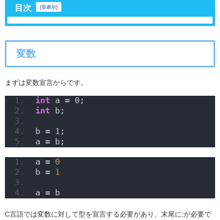
目次
[
非表示
]
変数
まずは変数宣言からです。
int
 a = 0;
int
 b;
b = 1;
a = b;
a = 
0
b = 
1
a = b
C言語では変数に対して型を宣言する必要があり、末尾に;が必要で