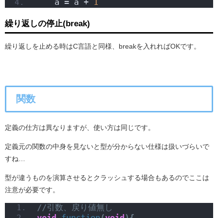
    a = a + 
1
繰り返しの停止(break)
繰り返しを止める時はC言語と同様、breakを入れればOKです。
関数
定義の仕方は異なりますが、使い方は同じです。
定義元の関数の中身を見ないと型が分からない仕様は扱いづらいで
すね…
型が違うものを演算させるとクラッシュする場合もあるのでここは
注意が必要です。
//引数、戻り値無し
void
function
(
void
){