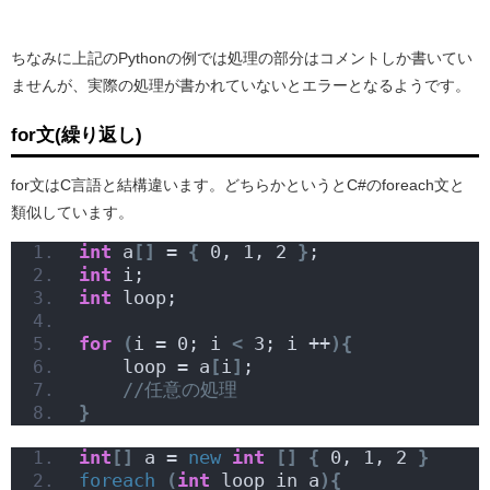
ちなみに上記のPythonの例では処理の部分はコメントしか書いてい
ませんが、実際の処理が書かれていないとエラーとなるようです。
for文(繰り返し)
for文はC言語と結構違います。どちらかというとC#のforeach文と
類似しています。
int
 a
[]
 = 
{
 0, 1, 2 
}
;
int
 i;
int
 loop;
for
(
i = 0; i 
<
 3; i ++
){
    loop = a
[
i
]
;
//任意の処理
}
int
[]
 a = 
new
int
[]
{
 0, 1, 2 
}
foreach
(
int
 loop in a
){