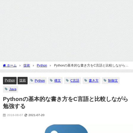
ホーム
技術
Python
Pythonの基本的な書き方をC言語と比較しながら勉
強する
Python
技術
Python
構文
C言語
書き方
制御文
Java
Pythonの基本的な書き方をC言語と比較しながら
勉強する
2018-08-07
2021-07-20