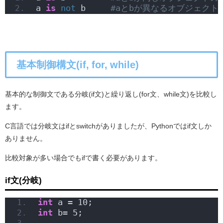
a 
is
not
 b     
#aとbが異なるオブジェクトの
基本制御構文(if, for, while)
基本的な制御文である分岐(if文)と繰り返し(for文、while文)を比較し
ます。
C言語では分岐文はifとswitchがありましたが、Pythonではif文しか
ありません。
比較対象が多い場合でもifで書く必要があります。
if文(分岐)
int
 a = 10;
int
 b= 5;