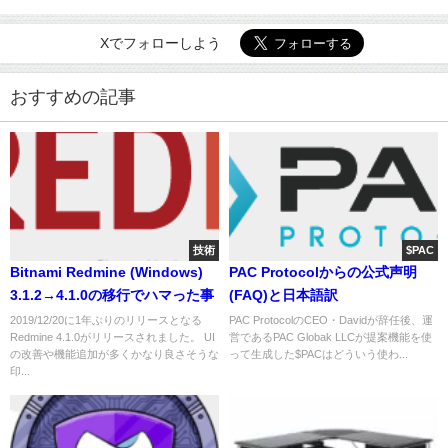
Xでフォローしよう
おすすめの記事
技術
$PAC
Bitnami Redmine (Windows)
PAC Protocolからの公式声明
3.1.2→4.1.0の移行でハマった事
(FAQ)と日本語訳
2019/12/20に1年ぶりのリリースとなる
PAC ProtocolのCEO・Davidが辞任後、運
Redmine 4.1.0がリリースされました。 UI
営であるPAC Globak LLCが提案機能を使
の改善や機能追加が多くかなり良さそうな
って生成した$PACはどういう使わ...
印...