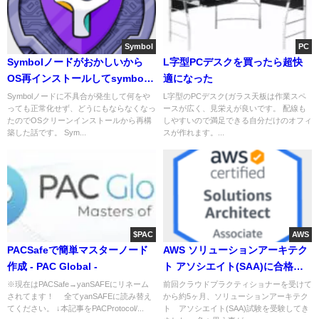
Symbol
PC
Symbolノードがおかしいから
L字型PCデスクを買ったら超快
OS再インストールしてsymbol-
適になった
bootstrapを再構築した
Symbolノードに不具合が発生して何をや
L字型のPCデスク(ガラス天板は作業スペ
っても正常化せず、どうにもならなくなっ
ースが広く、見栄えが良いです。 配線も
たのでOSクリーンインストールから再構
しやすいので満足できる自分だけのオフィ
築した話です。 Sym...
スが作れます。...
$PAC
AWS
PACSafeで簡単マスターノード
AWS ソリューションアーキテク
作成 - PAC Global -
ト アソシエイト(SAA)に合格し
たが、なめてはいけない
※現在はPACSafe→yanSAFEにリネーム
前回クラウドプラクティショナーを受けて
されてます！ 全てyanSAFEに読み替え
から約5ヶ月、ソリューションアーキテク
てください。 ↓本記事をPACProtocol/...
ト アソシエイト(SAA)試験を受験してき