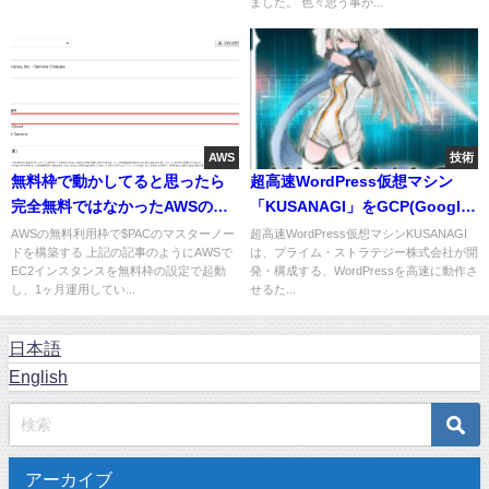
ました。 色々思う事が...
AWS
技術
無料枠で動かしてると思ったら
超高速WordPress仮想マシン
完全無料ではなかったAWSの
「KUSANAGI」をGCP(Google
EC2
Cloud Platform)で構築する
AWSの無料利用枠で$PACのマスターノー
超高速WordPress仮想マシンKUSANAGI
ドを構築する 上記の記事のようにAWSで
は、プライム・ストラテジー株式会社が開
EC2インスタンスを無料枠の設定で起動
発・構成する、WordPressを高速に動作さ
し、1ヶ月運用してい...
せるた...
日本語
English
アーカイブ