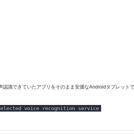
認識できていたアプリをそのまま安価なAndroidタブレット
selected voice recognition service
。