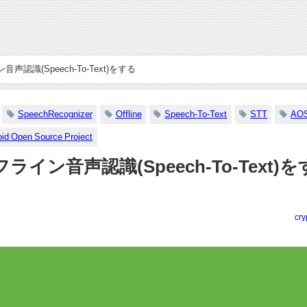
音声認識(Speech-To-Text)をする
SpeechRecognizer
Offline
Speech-To-Text
STT
AO
id Open Source Project
フライン音声認識(Speech-To-Text)を
cry