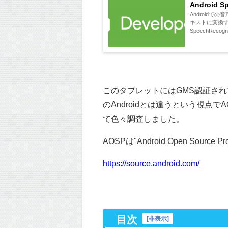
Android
Androidでの
キストに変換する
SpeechRec
このタブレットにはGMS認証されてい
のAndroidとは違うという視点でA
て色々調査しました。
AOSPは"Android Open Sour
https://source.android.com/
目次
[
非表示
]