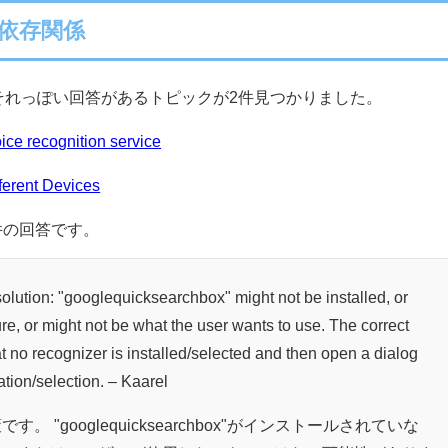
rの依存関係
lowでそれっぽい回答があるトピックが2件見つかりました。
ce recognition service
ferent Devices
件の回答です。
olution: "googlequicksearchbox" might not be installed, or
ture, or might not be what the user wants to use. The correct
hat no recognizer is installed/selected and then open a dialog
lation/selection. – Kaarel
 "googlequicksearchbox"がインストールされていな