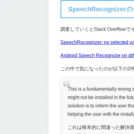
SpeechRecognize
調査していくとStack Overf
SpeechRecognizer: no selected voi
Android Speech Recognizer on dif
この中で気になったのが以下の2
This is a fundamentally wrong s
might not be installed in the fu
solution is to inform the user t
helping the user with the instal
これは根本的に間違った解決策です。