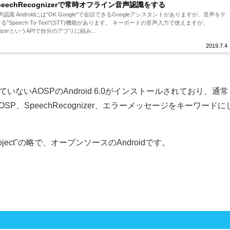
 SpeechRecognizerで常時オフライン音声認識をする
音声認識 Androidには"OK Google"で会話できるGoogleアシスタントがありますが、音声をテ
"Speech-To-Text"(STT)機能があります。 キーボードの音声入力で使えますが、
ognizerというAPIで自分のアプリに組み...
2019.7.4
ないAOSPのAndroid 6.0がインストールされており、通常
OSP、SpeechRecognizer、エラーメッセージをキーワードに
ce Project"の略で、オープンソースのAndroidです。