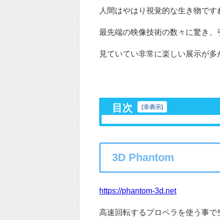
人間はやはり視覚的な生き物です
最先端の映像技術の数々に驚き、
見ていてい非常に楽しい展示が多
目次
[
非表示
]
3D Phantom
https://phantom-3d.net
高速回転するプロペラを使う事で