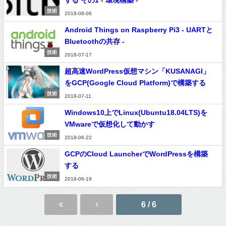
する その1 - 環境構築 -
技術
2018-08-06
Android Things on Raspberry Pi3 - UARTと
Bluetoothの共存 -
技術
2018-07-17
超高速WordPress仮想マシン「KUSANAGI」
をGCP(Google Cloud Platform)で構築する
技術
2018-07-11
Windows10上でLinux(Ubuntu18.04LTS)を
VMwareで仮想化して動かす
技術
2018-06-22
GCPのCloud LauncherでWordPressを構築
する
技術
2018-06-19
6 / 6