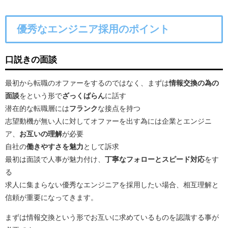
優秀なエンジニア採用のポイント
口説きの面談
最初から転職のオファーをするのではなく、まずは
情報交換の為の
面談
をという形で
ざっくばらん
に話す
潜在的な転職層には
フランク
な接点を持つ
志望動機が無い人に対してオファーを出す為には企業とエンジニ
ア、
お互いの理解
が必要
自社の
働きやすさを魅力
として訴求
最初は面談で人事が魅力付け、
丁寧なフォローとスピード対応
をす
る
求人に集まらない優秀なエンジニアを採用したい場合、相互理解と
信頼が重要になってきます。
まずは情報交換という形でお互いに求めているものを認識する事が