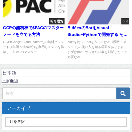
暗号通貨
bot
GCPの無料枠で$PACのマスター
BitMexのBotをVisual
ノードを立てる方法
Studio+Pythonで開発する その
2 - ccxtのAPI -
GCP(Google Cloud Platform)の無料クレジ
ccxtを使ってbotを作るにはAPI(関数・メ
ット(1年間 or $300分)を利用してVPSを構
ソッド)の使い方を知る必要があります。
築し、$PACのマスター...
まずはbotにやらせたい事を列挙した上で
必要なAPI...
日本語
English
アーカイブ