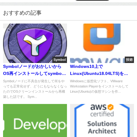
おすすめの記事
Symbol
技術
Symbolノードがおかしいから
Windows10上で
OS再インストールしてsymbol-
Linux(Ubuntu18.04LTS)を
bootstrapを再構築した
VMwareで仮想化して動かす
Symbolノードに不具合が発生して何をや
Windowsに仮想化ソフト、VMware
っても正常化せず、どうにもならなくなっ
Workstation Playerをインストールして
たのでOSクリーンインストールから再構
Linux(Ubuntu)の仮想マシンを作...
築した話です。 Sym...