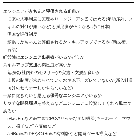
エンジニアが
きちんと評価される
組織か
旧来の人事制度に無理やりエンジニアを当てはめる(年功序列、ス
キルの対価が無いなど)と満足度が低くなる(特に日本)
明瞭な評価制度
頑張りがちゃんと評価されるかスキルアップできるか (新技術、
言語)
経営陣に
エンジニア出身者
がいるかどうか
スキルアップ支援
の満足度が高いか
勉強会(社内外のセミナー)の実施・支援が多いか
支援の制度が求められている水準以下、ズレていないか(新入社員
向けのセミナーしかやらないなど)
一緒に働きたいと思える
優秀なエンジニア
がいるか
リッチな開発環境
を整えるなどエンジニアに投資してくれる風土が
あるか
iMac Proなど高性能のPCやリッチな周辺機器(キーボード、マウ
ス、椅子など)を支給など
JetBrainのIDEやGitHubの有料版など開発ツール導入など