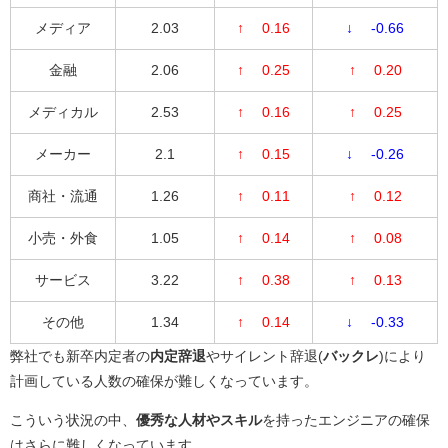
メディア
2.03
↑ 0.16
↓ -0.66
金融
2.06
↑ 0.25
↑ 0.20
メディカル
2.53
↑ 0.16
↑ 0.25
メーカー
2.1
↑ 0.15
↓ -0.26
商社・流通
1.26
↑ 0.11
↑ 0.12
小売・外食
1.05
↑ 0.14
↑ 0.08
サービス
3.22
↑ 0.38
↑ 0.13
その他
1.34
↑ 0.14
↓ -0.33
弊社でも新卒内定者の
内定辞退
やサイレント辞退(
バックレ
)により
計画している人数の確保が難しくなっています。
こういう状況の中、
優秀な人材やスキル
を持ったエンジニアの確保
はさらに難しくなっています。