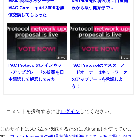
MSIの簡易水冷クーラー
XMTradingの始め方 - 口座開
MAG Core Liquid 360Rを無
設から取引開始まで -
償交換してもらった
$PAC
$PAC
PAC Protocolのメインネッ
PAC Protocolのマスターノ
トアップグレードの提案を日
ードオーナーはネットワーク
本語訳して解釈してみた
のアップデートを承認しよ
う！
コメントを投稿するには
ログイン
してください。
このサイトはスパムを低減するために Akismet を使っていま
す。
コメントデータの処理方法の詳細はこちらをご覧くださ