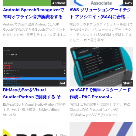
Android
AWS
Android SpeechRecognizerで
AWS ソリューションアーキテク
常時オフライン音声認識をする
ト アソシエイト(SAA)に合格し
たが、なめてはいけない
Androidでの音声認識 Androidには"OK
前回クラウドプラクティショナーを受けて
Google"で会話できるGoogleアシスタント
から約5ヶ月、ソリューションアーキテク
がありますが、音声をテキストに変換す...
ト アソシエイト(SAA)試験を受験してき
ました。 色々思う事が...
bot
$PAC
BitMexのBotをVisual
yanSAFEで簡単マスターノード
Studio+Pythonで開発する その
作成 - PAC Protocol -
3 - 指標の計算 -
BitMexのBotをVisual Studio+Pythonで開発
内容は以下の記事とほぼ同じです。 PAC
する その1 - 環境構築 - BitMexのBotを
Global→PAC Protocol (コイン名)
Visual St...
PACSafe→yanSAFE (ウォレット...