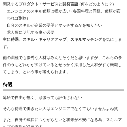
開発する
プロダクト・サービス
と
開発言語
(何をどのように？)
エンジニアのスキル種類は幅が広い (各国料理と同様、種類が変
われば別物)
自分のスキルが企業の要望とマッチするかを知りたい
求人票に明記する事が必要
主に
待遇
、
スキル・キャリアアップ
、
スキルマッチング
を気にしま
す。
他の職種でも優秀な人材はみんなそうだと思いますが、これらの条
件のうちどれかが欠けているとせっかく採用した人材がすぐ転職し
てしまう、という事が考えられます。
待遇
薄給で自由が無く、頑張っても評価されない…
そんな待遇で働きたい人はエンジニアでなくてもいませんよね笑
また、自身の成長につながらないと将来が不安になる為、スキルア
ップの支援が必要です。