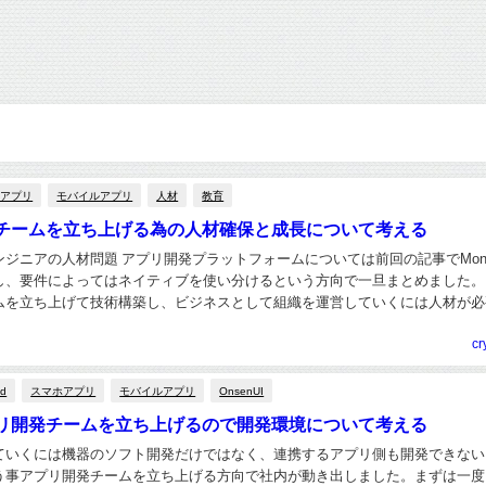
ホアプリ
モバイルアプリ
人材
教育
チームを立ち上げる為の人材確保と成長について考える
ジニアの人材問題 アプリ開発プラットフォームについては前回の記事でMona
し、要件によってはネイティブを使い分けるという方向で一旦まとめました。
ムを立ち上げて技術構築し、ビジネスとして組織を運営していくには人材が必
私以外の社内メンバーはC言語しか使えな...
cr
id
スマホアプリ
モバイルアプリ
OnsenUI
リ開発チームを立ち上げるので開発環境について考える
ていくには機器のソフト開発だけではなく、連携するアプリ側も開発できない
う事アプリ開発チームを立ち上げる方向で社内が動き出しました。まずは一度