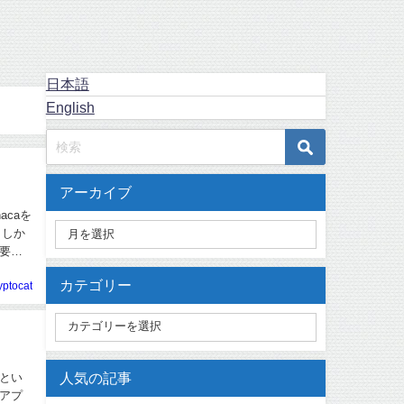
日本語
English
アーカイブ
caを
 しか
要で
カテゴリー
yptocat
人気の記事
とい
アプ