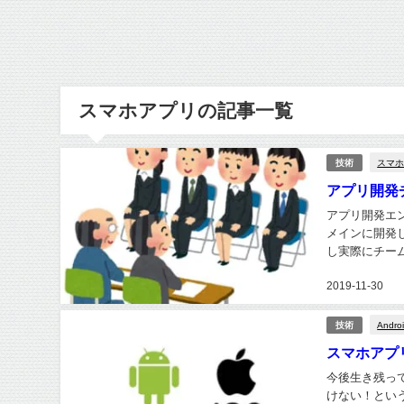
スマホアプリの記事一覧
スマ
技術
アプリ開発
アプリ開発エン
メインに開発
し実際にチー
す。 現時点で
2019-11-30
Andro
技術
スマホアプ
今後生き残っ
けない！とい