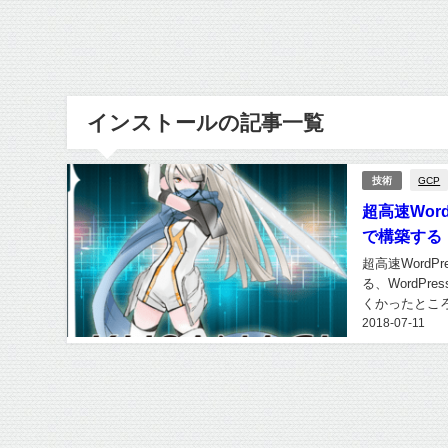
インストールの記事一覧
GCP
技術
超高速WordP
で構築する
超高速Word
る、WordP
くかったところ
2018-07-11