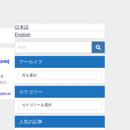
日本語
English
orm)
アーカイブ
成す
かりに
カテゴリー
yptocat
人気の記事